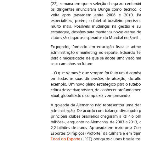
(22), semana em que a seleção chega ao centenári
os dirigentes anunciaram Dunga como técnico, 
volta após passagem entre 2006 e 2010. Pa
especialistas, porém, o futebol brasileiro precisa 
muito mais. Possíveis mudanças na gestão e su
estratégias, desafios para manter as novas arenas de
clubes são legados esperados do Mundial no Brasil.
Ex-jogador, formado em educação física e admi
administração e marketing no esporte, Eduardo Te
para a necessidade de que se adote uma visão mais 
seus caminhos no futuro:
– O que vemos é que sempre foi feito um diagnóstico
em todas as suas dimensões de atuação, do alto
exemplo. Um novo plano estratégico para o futebol
crítica desse diagnóstico, de conhecer profundamen
atual, globalizado e complexo, vem passando.
A goleada da Alemanha não representou uma der
administração. De acordo com balanço divulgado p
principais clubes brasileiros chegaram a R$ 4,6 b
bilhões–, enquanto na Alemanha, de 2003 a 2013, os
2,2 bilhões de euros. Aprovada em maio pela Com
Esportes Olímpicos (Proforte) da Câmara e em tra
Fiscal do Esporte
(LRFE) obriga os clubes brasileiros