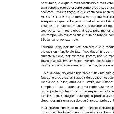
consumido, e o que é mais sofisticado é mais caro.
uma consolidação do esporte como produto, portan
acontece uma elitização, já que conta com aparelh
mais sofisticados e que torna a mercadoria mais car
A esperança que tenho para o futebol nacional são 
estádios que não foram utilizados durante a Copa
que pertencem aos clubes, já que, pelo menos p
um tempo, vão manter a sua cultura de torcida, co
São Januário, por exemplo.
Eduardo Tega, por sua vez, acredita que a médi
elevada em função do fator “novidade”, já que mu
durante a Copa, por exemplo. Porém, não vê ma
prazo, e aposta em um maior investimento na capacit
mudar o que acontece em campo e que, para ele, é f
– A qualidade do jogo ainda não é suficiente para 
futebol é proporcional à queda de público nos est
média de público, atrás da Austrália, dos Estado
completa: – Outro fator é a forma como tratamos o
como podemos tratar de forma respeitosa o torced
famílias e mais atrações para que o público alvo 
depender mais uma vez do que é apresentado den
Para Ricardo Freitas, o maior benefício deixado 
criticou os altos investimentos mas soube ser bom an