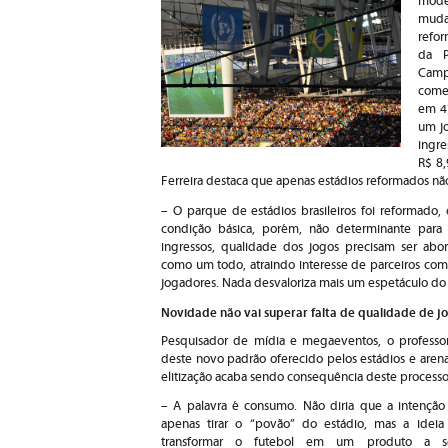
mode
muda
refo
da P
Camp
come
em 47
um jo
ingre
R$ 8,
Ferreira destaca que apenas estádios reformados não 
– O parque de estádios brasileiros foi reformad
condição básica, porém, não determinante para a
ingressos, qualidade dos jogos precisam ser abor
como um todo, atraindo interesse de parceiros come
jogadores. Nada desvaloriza mais um espetáculo do 
Novidade não vai superar falta de qualidade de jo
Pesquisador de mídia e megaeventos, o professor 
deste novo padrão oferecido pelos estádios e arena
elitização acaba sendo consequência deste processo
– A palavra é consumo. Não diria que a intenção
apenas tirar o “povão” do estádio, mas a ideia
transformar o futebol em um produto a s