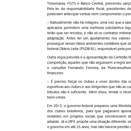
Timemania, FGTS e Banco Central, prevendo sanções
Pela lei de responsabilidade fiscal, presidentes d
poderiam antecipar verbas nem comprometer o per
– Naturalmente não há milagres, uma vez que a saúd
aplicados permitem uma melhoria substantiva logo
terão que ser revistos, e não só os contratos mili
adaptação. Antes ter um ajustamento nos valore
prosseguir nesses falsos ambientes contábeis que s
federal Otávio Leite (PSDB-RJ), responsável pela pro
Outra regra prevista é a apresentação da Certidão
competição; aqueles que não seguissem a regra se
o consultor Fernando Ferreira, da Pluriconsulto
financeiro:
– É preciso forçar os clubes a viver dentro das
esportivas aos clubes e aos dirigentes que não as 
tributos não é suficiente. Além disso, limitar o n
bem-vinda.
Em 2013, o governo federal preparou uma Medida P
dos clubes brasileiros, para que pagassem ape
restantes em projetos sociais que envolvessem at
adiante. Já a LRFE propõe uma situação diferente: os
o governo em até 25 anos, mas não haveria perdão