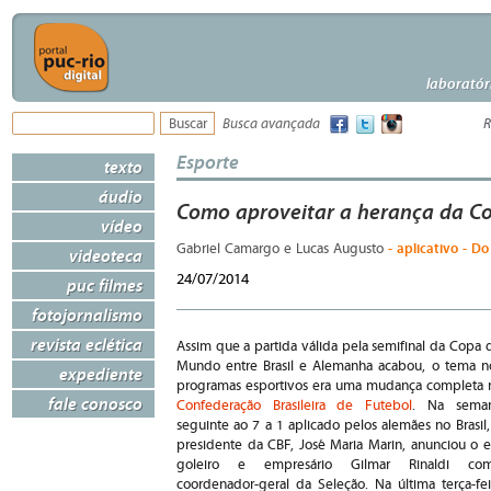
laboratór
Busca avançada
R
Esporte
texto
áudio
Como aproveitar a herança da Co
vídeo
- aplicativo - Do
Gabriel Camargo e Lucas Augusto
videoteca
24/07/2014
puc filmes
fotojornalismo
revista eclética
Assim que a partida válida pela semifinal da Copa 
Mundo entre Brasil e Alemanha acabou, o tema n
expediente
programas esportivos era uma mudança completa 
fale conosco
Confederação Brasileira de Futebol
. Na sema
seguinte ao 7 a 1 aplicado pelos alemães no Brasil,
presidente da CBF, José Maria Marin, anunciou o e
goleiro e empresário Gilmar Rinaldi co
coordenador-geral da Seleção. Na última terça-fei