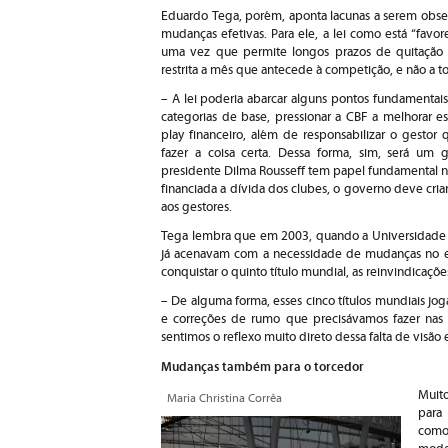
Eduardo Tega, porém, aponta lacunas a serem obser
mudanças efetivas. Para ele, a lei como está “favo
uma vez que permite longos prazos de quitação 
restrita a mês que antecede à competição, e não a to
– A lei poderia abarcar alguns pontos fundamentais
categorias de base, pressionar a CBF a melhorar es
play financeiro, além de responsabilizar o gestor
fazer a coisa certa. Dessa forma, sim, será u
presidente Dilma Rousseff tem papel fundamental n
financiada a dívida dos clubes, o governo deve cr
aos gestores.
Tega lembra que em 2003, quando a Universidade 
já acenavam com a necessidade de mudanças no es
conquistar o quinto título mundial, as reinvindicaçõ
– De alguma forma, esses cinco títulos mundiais jo
e correções de rumo que precisávamos fazer nas 
sentimos o reflexo muito direto dessa falta de visão 
Mudanças também para o torcedor
Muito
Maria Christina Corrêa
para
como