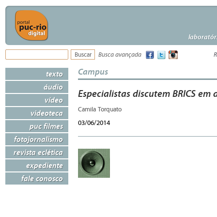
laboratór
Busca avançada
R
Campus
texto
áudio
Especialistas discutem BRICS em
vídeo
Camila Torquato
videoteca
03/06/2014
puc filmes
fotojornalismo
revista eclética
expediente
fale conosco