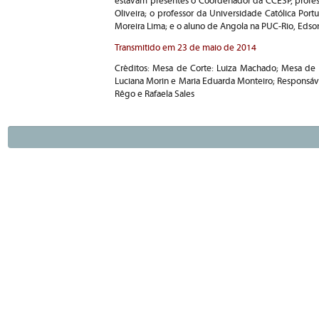
estavam presentes o Coordenador da CCESP, profe
Oliveira; o professor da Universidade Católica Por
Moreira Lima; e o aluno de Angola na PUC-Rio, Eds
Transmitido em 23 de maio de 2014
Créditos: Mesa de Corte: Luiza Machado; Mesa de
Luciana Morin e Maria Eduarda Monteiro; Responsáve
Rêgo e Rafaela Sales