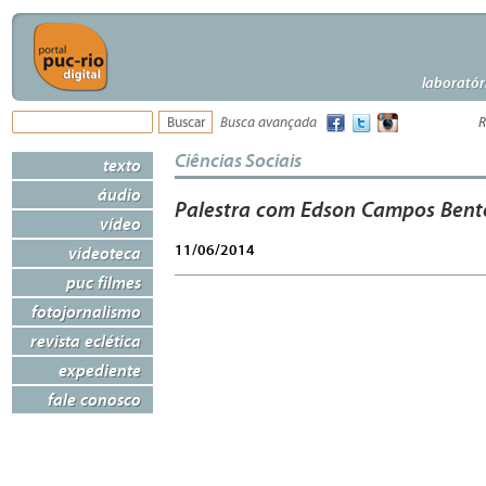
laboratór
Busca avançada
R
Ciências Sociais
texto
áudio
Palestra com Edson Campos Bent
vídeo
11/06/2014
videoteca
puc filmes
fotojornalismo
revista eclética
expediente
fale conosco