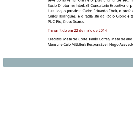
teve como tema "Um herói para chamar de seu: mit
Sócio-Diretor na Interball Consultoria Esportiva 
Luiz Leo; o jornalista Carlos Eduardo Éboli; o pr
Carlos Rodrigues; e o radialista da Rádio Globo 
PUC-Rio, Creso Soares.
Transmitido em 22 de maio de 2014
Créditos: Mesa de Corte: Paulo Corrêa; Mesa de áudi
Mansur e Caio Mitidieri; Responsável: Hugo Azevedo;