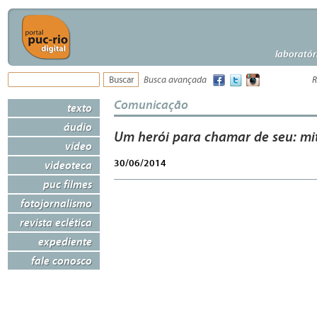
laboratór
Busca avançada
R
Comunicação
texto
áudio
Um herói para chamar de seu: mit
vídeo
30/06/2014
videoteca
puc filmes
fotojornalismo
revista eclética
expediente
fale conosco