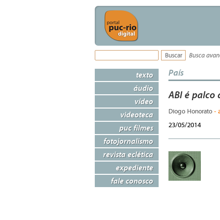
Busca ava
País
texto
áudio
ABI é palco 
vídeo
- 
Diogo Honorato
videoteca
23/05/2014
puc filmes
fotojornalismo
revista eclética
expediente
fale conosco