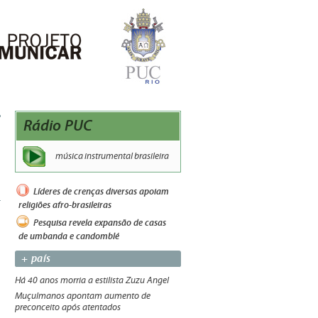
Rádio PUC
música instrumental brasileira
Líderes de crenças diversas apoiam
religiões afro-brasileiras
Pesquisa revela expansão de casas
de umbanda e candomblé
+ país
Há 40 anos morria a estilista Zuzu Angel
Muçulmanos apontam aumento de
preconceito após atentados