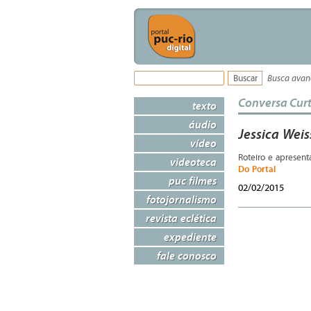
Busca ava
Conversa Cur
texto
áudio
Jessica Wei
vídeo
Roteiro e apresent
videoteca
Do Portal
puc filmes
02/02/2015
fotojornalismo
revista eclética
expediente
fale conosco