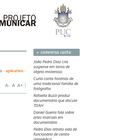
+ conversa curta
João Pedro Diaz cria
suspense em torno de
- aplicativo -
bo
objeto misterioso
Curta conta histórias de
uma tradicional família de
A-
A
A+
fotógrafos
Rafaella Buzzi produz
documentário que discute
TDAH
Daniel Guerra fala sobre
artes marciais em
documentário
Pedro Elias retrata vida de
funcionário de centro
ortopédico