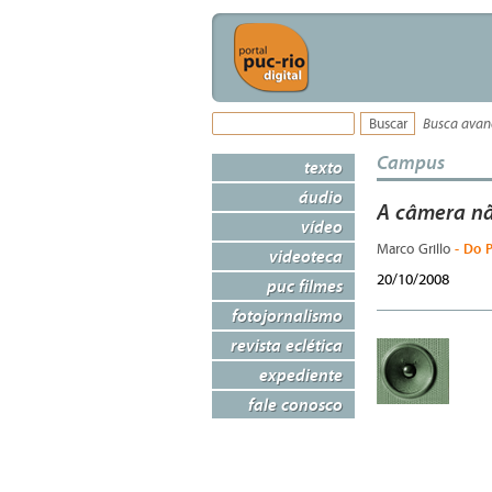
Busca ava
Campus
texto
áudio
A câmera nã
vídeo
- Do P
Marco Grillo
videoteca
20/10/2008
puc filmes
fotojornalismo
revista eclética
expediente
fale conosco