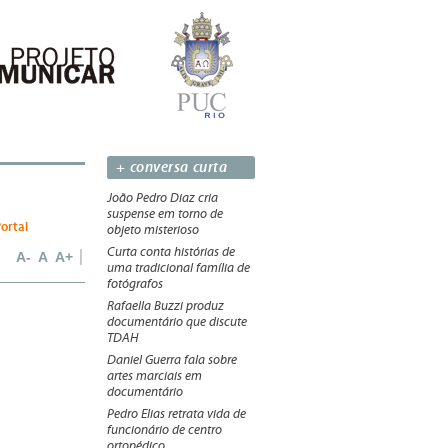
+ conversa curta
João Pedro Diaz cria
suspense em torno de
Portal
objeto misterioso
Curta conta histórias de
A-
A
A+
uma tradicional família de
fotógrafos
Rafaella Buzzi produz
documentário que discute
TDAH
Daniel Guerra fala sobre
artes marciais em
documentário
Pedro Elias retrata vida de
funcionário de centro
ortopédico