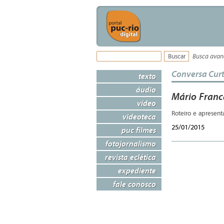
Busca ava
Conversa Cur
texto
áudio
Mário Franc
vídeo
Roteiro e apresent
videoteca
25/01/2015
puc filmes
fotojornalismo
revista eclética
expediente
fale conosco