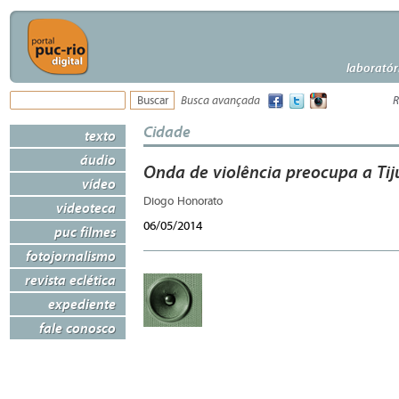
laboratór
Busca avançada
R
Cidade
texto
áudio
Onda de violência preocupa a Tij
vídeo
Diogo Honorato
videoteca
06/05/2014
puc filmes
fotojornalismo
revista eclética
expediente
fale conosco