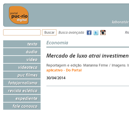
laboratór
Busca avançada
Ri
Economia
texto
áudio
Mercado de luxo atrai investimen
vídeo
Reportagem e edição: Marianna Firme / Imagens: I
videoteca
aplicativo - Do Portal
puc filmes
30/04/2014
fotojornalismo
revista eclética
expediente
fale conosco