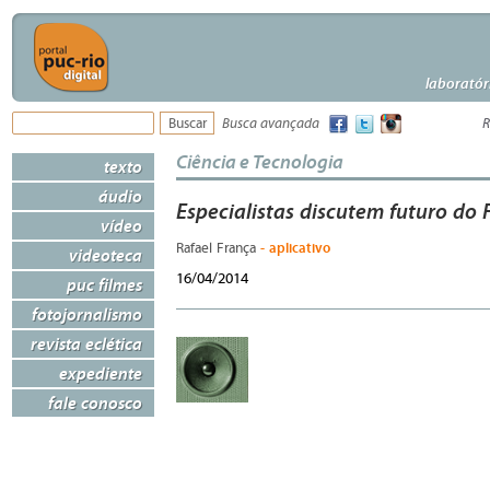
laboratór
Busca avançada
R
Ciência e Tecnologia
texto
áudio
Especialistas discutem futuro d
vídeo
- aplicativo
Rafael França
videoteca
16/04/2014
puc filmes
fotojornalismo
revista eclética
expediente
fale conosco