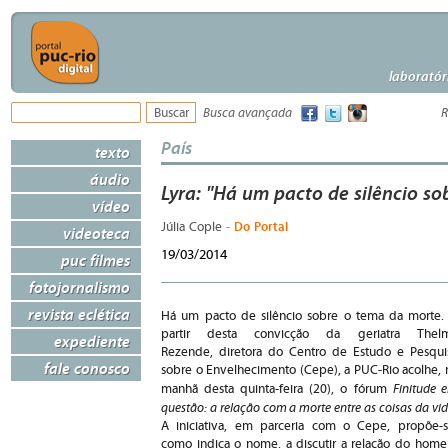
laboratór
Busca avançada
R
País
texto
áudio
Lyra: "Há um pacto de silêncio so
vídeo
- Do Portal
Júlia Cople
videoteca
19/03/2014
puc filmes
fotojornalismo
revista eclética
Há um pacto de silêncio sobre o tema da morte.
partir desta convicção da geriatra Thel
expediente
Rezende, diretora do Centro de Estudo e Pesqui
fale conosco
sobre o Envelhecimento (Cepe), a PUC-Rio acolhe, 
Finitude 
manhã desta quinta-feira (20), o fórum
questão: a relação com a morte entre as coisas da vi
A iniciativa, em parceria com o Cepe, propõe-s
como indica o nome, a discutir a relação do hom