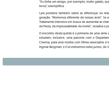
“Eu tinha um amigo, por exemplo, muito gaiato, que
livros”, exemplifica.
Lyra pondera também sobre as diferenças no re
geração: "Morremos diferente de nossos avós". Se
Tratamento Intensivo em busca de aumentar as chanc
da frieza, da impessoalidade da morte", ressalva o pr
O encontro desta quinta é o primeira de uma série d
estudam, inclusive, uma parceria com o Departa
Cinema, para uma mostra com filmes associados à
E se vivêssemos todos juntos
Ingmar Bergman, e
, de 