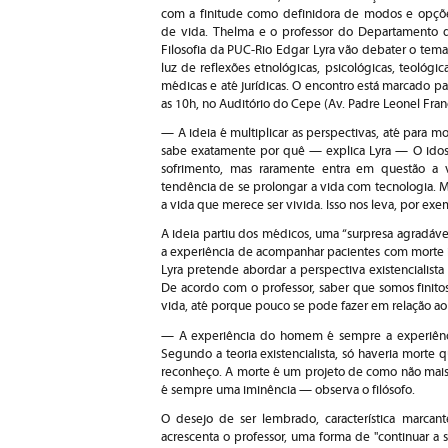
com a finitude como definidora de modos e opçõ
de vida. Thelma e o professor do Departamento 
Filosofia da PUC-Rio Edgar Lyra vão debater o tema
luz de reflexões etnológicas, psicológicas, teológica
médicas e até jurídicas. O encontro está marcado pa
as 10h, no Auditório do Cepe (Av. Padre Leonel Fran
— A ideia é multiplicar as perspectivas, até para m
sabe exatamente por quê — explica Lyra — O idos
sofrimento, mas raramente entra em questão a v
tendência de se prolongar a vida com tecnologia.
a vida que merece ser vivida. Isso nos leva, por exe
A ideia partiu dos médicos, uma “surpresa agradáve
a experiência de acompanhar pacientes com morte 
Lyra pretende abordar a perspectiva existencialista
De acordo com o professor, saber que somos fini
vida, até porque pouco se pode fazer em relação ao
— A experiência do homem é sempre a experiênci
Segundo a teoria existencialista, só haveria morte
reconheço. A morte é um projeto de como não mais 
é sempre uma iminência — observa o filósofo.
O desejo de ser lembrado, característica marcante
acrescenta o professor, uma forma de "continuar a 