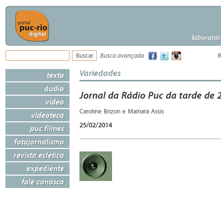
laboratór
Busca avançada
R
Variedades
texto
áudio
Jornal da Rádio Puc da tarde de 
vídeo
Caroline Brizon e Mainara Assis
videoteca
25/02/2014
puc filmes
fotojornalismo
revista eclética
expediente
fale conosco