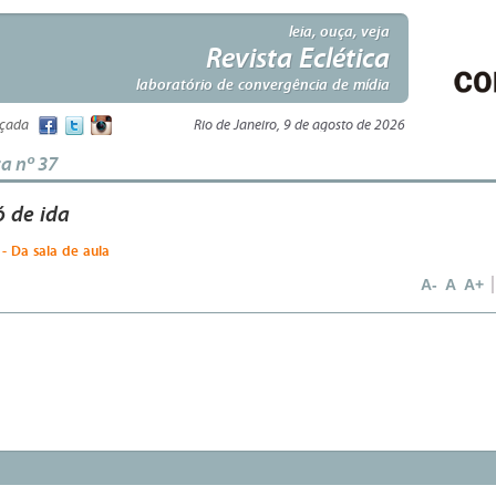
leia, ouça, veja
Revista Eclética
laboratório de convergência de mídia
nçada
Rio de Janeiro, 9 de agosto de 2026
ca nº 37
 de ida
- Da sala de aula
e
A-
A
A+