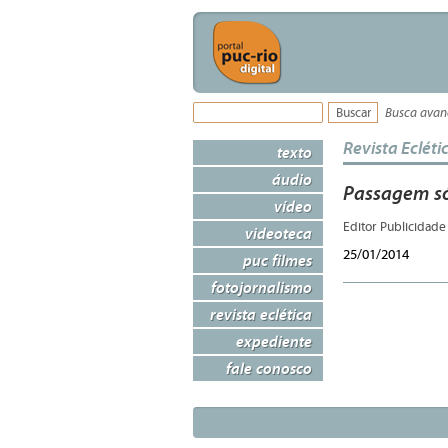
Busca ava
Revista Ecléti
texto
áudio
Passagem só
vídeo
Editor Publicidad
videoteca
25/01/2014
puc filmes
fotojornalismo
revista eclética
expediente
fale conosco