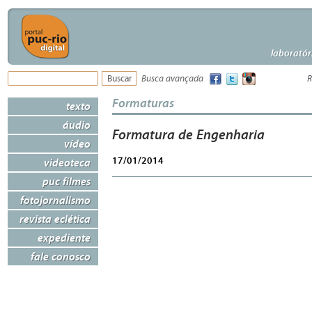
laboratór
Busca avançada
R
Formaturas
texto
áudio
Formatura de Engenharia
vídeo
17/01/2014
videoteca
puc filmes
fotojornalismo
revista eclética
expediente
fale conosco