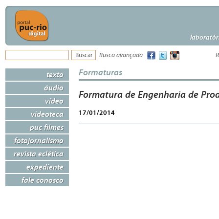
laboratór
Busca avançada
R
Formaturas
texto
áudio
Formatura de Engenharia de Pro
vídeo
17/01/2014
videoteca
puc filmes
fotojornalismo
revista eclética
expediente
fale conosco