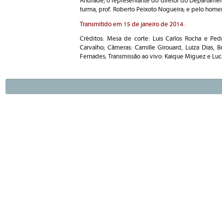
Andrade; o representante do diretor do Departament
turma, prof. Roberto Peixoto Nogueira; e pelo home
Transmitido em 15 de janeiro de 2014.
Créditos: Mesa de corte: Luis Carlos Rocha e Pe
Carvalho; Câmeras: Camille Girouard, Luiza Dias, Bea
Fernades; Transmissão ao vivo: Kaique Miguez e Lucas