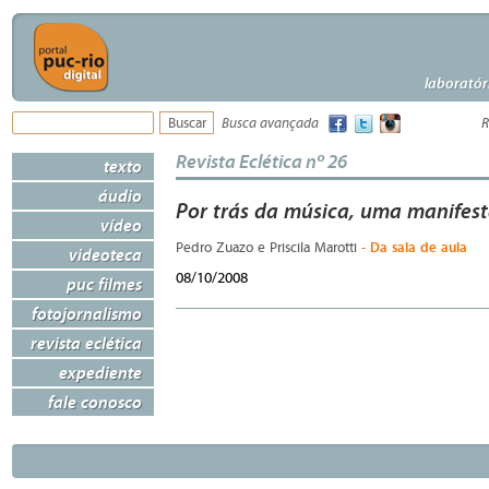
laboratór
Busca avançada
R
Revista Eclética nº 26
texto
áudio
Por trás da música, uma manifest
vídeo
- Da sala de aula
Pedro Zuazo e Priscila Marotti
videoteca
08/10/2008
puc filmes
fotojornalismo
revista eclética
expediente
fale conosco