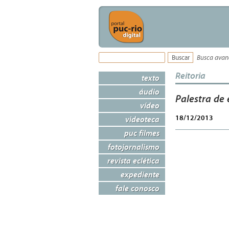
Busca ava
Reitoria
texto
áudio
Palestra de
vídeo
18/12/2013
videoteca
puc filmes
fotojornalismo
revista eclética
expediente
fale conosco