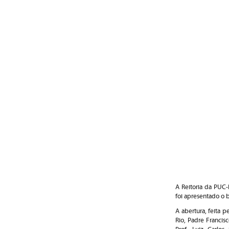
A Reitoria da PUC-
foi apresentado o 
A abertura, feita p
Rio, Padre Francis