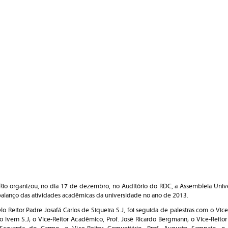
Rio organizou, no dia 17 de dezembro, no Auditório do RDC, a Assembleia Univer
balanço das atividades acadêmicas da universidade no ano de 2013.
elo Reitor Padre Josafá Carlos de Siqueira S.J, foi seguida de palestras com o Vic
co Ivern S.J; o Vice-Reitor Acadêmico, Prof. José Ricardo Bergmann; o Vice-Reitor