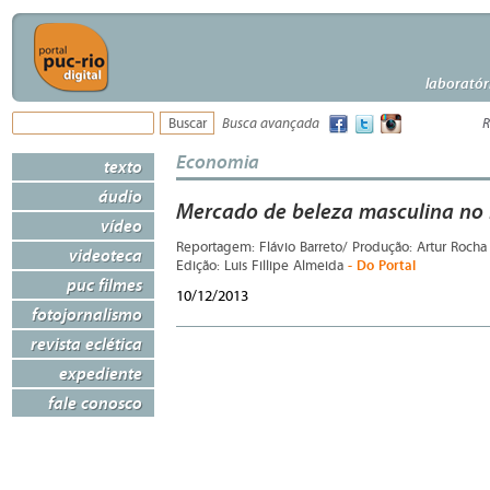
laboratór
Busca avançada
R
Economia
texto
áudio
Mercado de beleza masculina no 
vídeo
Reportagem: Flávio Barreto/ Produção: Artur Rocha 
videoteca
- Do Portal
Edição: Luis Fillipe Almeida
puc filmes
10/12/2013
fotojornalismo
revista eclética
expediente
fale conosco