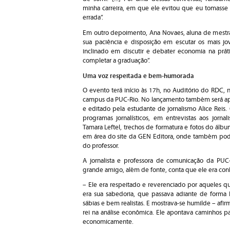
minha carreira, em que ele evitou que eu tomasse
errada”.
Em outro depoimento, Ana Novaes, aluna de mestra
sua paciência e disposição em escutar os mais j
inclinado em discutir e debater economia na prá
completar a graduação”.
Uma voz respeitada e bem-humorada
O evento terá início às 17h, no Auditório do RDC,
campus da PUC-Rio. No lançamento também será apr
e editado pela estudante de jornalismo Alice Reis.
programas jornalísticos, em entrevistas aos jorna
Tamara Leftel, trechos de formatura e fotos do álbum
em área do site da GEN Editora, onde também podem
do professor.
A jornalista e professora de comunicação da PUC
grande amigo, além de fonte, conta que ele era co
– Ele era respeitado e reverenciado por aqueles q
era sua sabedoria, que passava adiante de forma
sábias e bem realistas. E mostrava-se humilde – afir
rei na análise econômica. Ele apontava caminhos pa
economicamente.