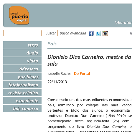
laboratór
Busca avançada
R
País
texto
áudio
Dionisio Dias Carneiro, mestre d
vídeo
sala
videoteca
- Do Portal
Isabella Rocha
puc filmes
22/11/2013
fotojornalismo
revista eclética
expediente
Considerado um dos mais influentes economistas 
país, admirado por colegas das mais variad
fale conosco
vertentes e ídolo dos alunos, o economista
professor Dionisio Dias Carneiro (1945-2010) se
homenageado nesta segunda-feira (25) com
Dionisio Dias Carneiro, 
lançamento do livro