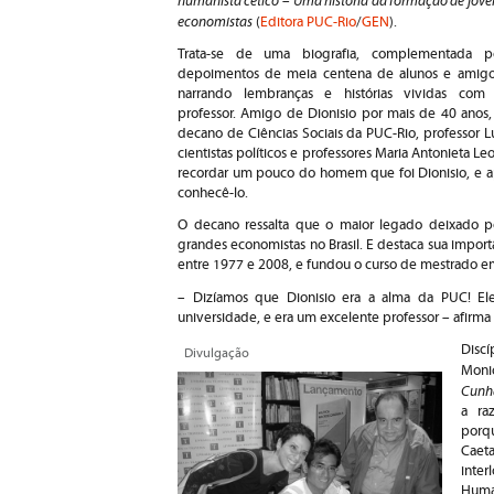
humanista cético
Uma história da formação de jove
–
economistas
(
Editora PUC-Rio
/
GEN
).
Trata-se de uma biografia, complementada p
depoimentos de meia centena de alunos e amigo
narrando lembranças e histórias vividas com
professor. Amigo de Dionisio por mais de 40 anos,
decano de Ciências Sociais da PUC-Rio, professor L
cientistas políticos e professores Maria Antonieta L
recordar um pouco do homem que foi Dionisio, e a
conhecê-lo.
O decano ressalta que o maior legado deixado p
grandes economistas no Brasil. E destaca sua import
entre 1977 e 2008, e fundou o curso de mestrado 
– Dizíamos que Dionisio era a alma da PUC! El
universidade, e era um excelente professor – afirma
Disc
Divulgação
Moni
Cunh
a ra
porq
Caeta
inte
Huma