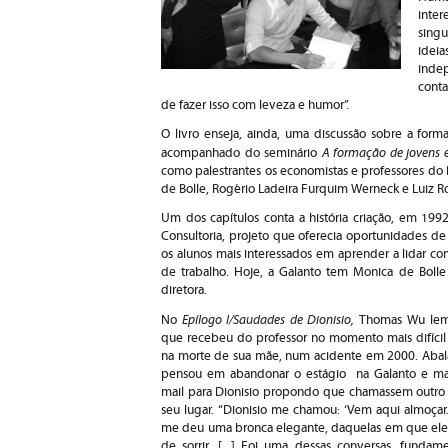
inter
sing
idei
inde
conta
de fazer isso com leveza e humor”.
O livro enseja, ainda, uma discussão sobre a for
A formação de jovens 
acompanhado do seminário
como palestrantes os economistas e professores 
de Bolle, Rogério Ladeira Furquim Werneck e Luiz 
Um dos capítulos conta a história criação, em 199
Consultoria, projeto que oferecia oportunidades de
os alunos mais interessados em aprender a lidar c
de trabalho. Hoje, a Galanto tem Monica de Bolle
diretora.
Epílogo I/Saudades de Dionisio,
No
Thomas Wu lem
que recebeu do professor no momento mais difícil 
na morte de sua mãe, num acidente em 2000. Aba
pensou em abandonar o estágio na Galanto e m
mail para Dionisio propondo que chamassem outro 
seu lugar. “Dionisio me chamou: ‘Vem aqui almoçar.
me deu uma bronca elegante, daquelas em que ele
de sorrir. [...] Foi uma dessas conversas, fundam