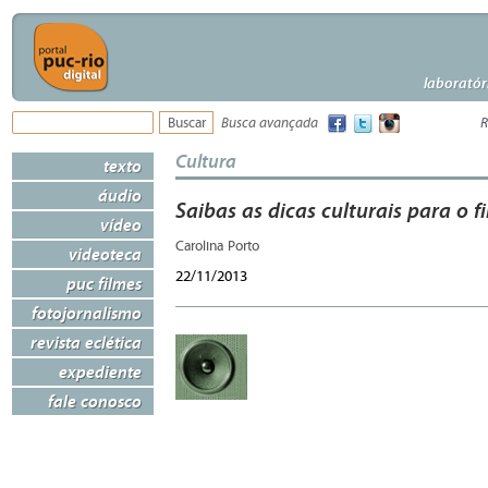
laboratór
Busca avançada
R
Cultura
texto
áudio
Saibas as dicas culturais para o 
vídeo
Carolina Porto
videoteca
22/11/2013
puc filmes
fotojornalismo
revista eclética
expediente
fale conosco