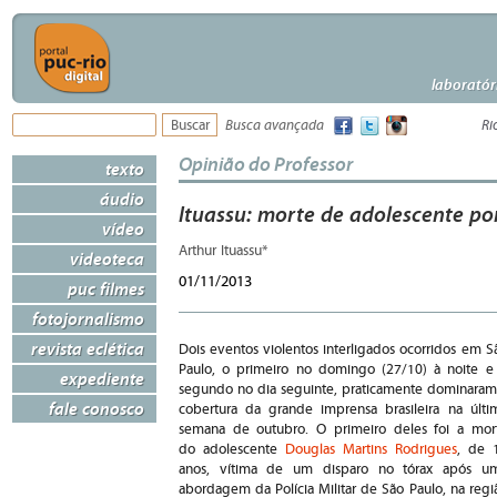
laboratór
Busca avançada
Ri
Opinião do Professor
texto
áudio
Ituassu: morte de adolescente po
vídeo
Arthur Ituassu*
videoteca
01/11/2013
puc filmes
fotojornalismo
revista eclética
Dois eventos violentos interligados ocorridos em S
Paulo, o primeiro no domingo (27/10) à noite e
expediente
segundo no dia seguinte, praticamente dominaram
fale conosco
cobertura da grande imprensa brasileira na últi
semana de outubro. O primeiro deles foi a mor
do adolescente
Douglas Martins Rodrigues
, de 
anos, vítima de um disparo no tórax após u
abordagem da Polícia Militar de São Paulo, na regi