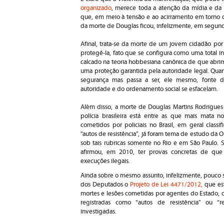
organizado
, merece toda a atenção da mídia e da
que, em meio à tensão e ao acirramento em torno d
da morte de Douglas ficou, infelizmente, em segun
Afinal, trata-se da morte de um jovem cidadão por 
protegê-la, fato que se configura como uma total in
calcado na teoria hobbesiana canônica de que abr
uma proteção garantida pela autoridade legal. Qua
segurança mas passa a ser, ele mesmo, fonte de
autoridade e do ordenamento social se esfacelam.
Além disso, a morte de Douglas Martins Rodrigues
polícia brasileira está entre as que mais mat
cometidos por policiais no Brasil, em geral class
"autos de resistência", já foram tema de estudo da 
sob tais rubricas somente no Rio e em São Paulo. 
afirmou, em 2010, ter provas concretas de que
execuções ilegais.
Ainda sobre o mesmo assunto, infelizmente, pouco 
dos Deputados o
Projeto de Lei 4471/2012,
que est
mortes e lesões cometidas por agentes do Estado, co
registradas como “autos de resistência'' ou “r
investigadas.