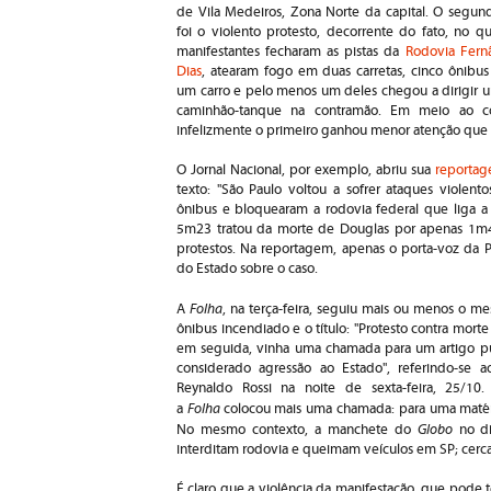
de Vila Medeiros, Zona Norte da capital. O segun
foi o violento protesto, decorrente do fato, no qu
manifestantes fecharam as pistas da
Rodovia Fern
Dias
, atearam fogo em duas carretas, cinco ônibus
um carro e pelo menos um deles chegou a dirigir 
caminhão-tanque na contramão. Em meio ao con
infelizmente o primeiro ganhou menor atenção que 
O Jornal Nacional, por exemplo, abriu sua
reporta
texto: "São Paulo voltou a sofrer ataques violen
ônibus e bloquearam a rodovia federal que liga a c
5m23 tratou da morte de Douglas por apenas 1m45
protestos. Na reportagem, apenas o porta-voz da 
do Estado sobre o caso.
Folha
A
, na terça-feira, seguiu mais ou menos o 
ônibus incendiado e o título: "Protesto contra mor
em seguida, vinha uma chamada para um artigo publ
considerado agressão ao Estado", referindo-se 
Reynaldo Rossi na noite de sexta-feira, 25/10.
Folha
a
colocou mais uma chamada: para uma matéria 
Globo
No mesmo contexto, a manchete do
no di
interditam rodovia e queimam veículos em SP; cerca
É claro que a violência da manifestação, que pode t