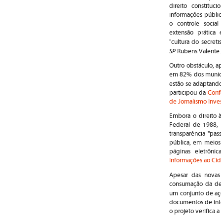
direito constitu
informações públic
o controle socia
extensão prática
"cultura do secret
SP
Rubens Valente.
Outro obstáculo, a
em 82% dos municíp
estão se adaptando
participou da
Conf
de Jornalismo Inves
Embora o direito 
Federal de 1988, 
transparência "pas
pública, em meios
páginas eletrôni
Informações ao Cid
Apesar das novas
consumação da des
um conjunto de a
documentos de inte
o projeto verifica a