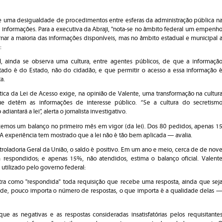
e uma desigualdade de procedimentos entre esferas da administração pública n
 informações. Para a executiva da Abraji, "nota-se no âmbito federal um empenh
ornar a maioria das informações disponíveis, mas no âmbito estadual e municipal 
:
ainda se observa uma cultura, entre agentes públicos, de que a informaçã
tado é do Estado, não do cidadão, e que permitir o acesso a essa informação 
a.
tica da Lei de Acesso exige, na opinião de Valente, uma transformação na cultur
ue detêm as informações de interesse público. “Se a cultura do secretism
iantará a lei”, alerta o jornalista investigativo.
zemos um balanço no primeiro mês em vigor (da lei). Dos 80 pedidos, apenas 1
. A experiência tem mostrado que a lei não é tão bem aplicada — avalia.
roladoria Geral da União, o saldo é positivo. Em um ano e meio, cerca de de nov
 respondidos; e apenas 15%, não atendidos, estima o balanço oficial. Valent
o utilizado pelo governo federal:
tra como "respondida" toda requisição que recebe uma resposta, ainda que sej
ade, pouco importa o número de respostas, o que importa é a qualidade delas 
e as negativas e as respostas consideradas insatisfatórias pelos requisitante