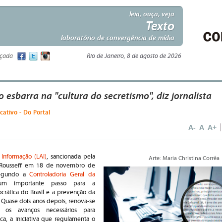
leia, ouça, veja
Texto
laboratório de convergência de mídia
nçada
Rio de Janeiro, 8 de agosto de 2026
o esbarra na "cultura do secretismo", diz jornalista
icativo - Do Portal
A-
A
A+
 Informação (LAI)
, sancionada pela
Arte: Maria Christina Corrêa
 Rousseff em 18 de novembro de
 segundo a
Controladoria Geral da
um importante passo para a
rática do Brasil e a prevenção da
. Quase dois anos depois, renova-se
 os avanços necessários para
ica, a iniciativa que regulamenta o