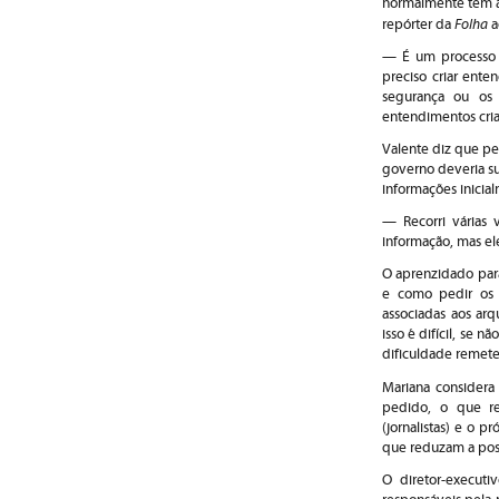
normalmente têm a
Folha
repórter da
a
— É um processo 
preciso criar ente
segurança ou os 
entendimentos cria
Valente diz que pe
governo deveria su
informações inicia
— Recorri várias
informação, mas el
O aprenzidado para
e como pedir os 
associadas aos ar
isso é difícil, se n
dificuldade remete
Mariana considera 
pedido, o que re
(jornalistas) e o 
que reduzam a poss
O diretor-execut