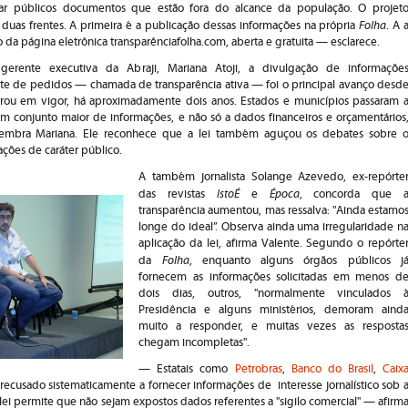
ar públicos documentos que estão fora do alcance da população. O projet
Folha
uas frentes. A primeira é a publicação dessas informações na própria
. A 
 da página eletrônica transparênciafolha.com, aberta e gratuita — esclarece.
gerente executiva da Abraji, Mariana Atoji, a divulgação de informaçõe
 de pedidos — chamada de transparência ativa — foi o principal avanço desd
trou em vigor, há aproximadamente dois anos. Estados e municípios passaram 
um conjunto maior de informações, e não só a dados financeiros e orçamentários
lembra Mariana. Ele reconhece que a lei também aguçou os debates sobre 
ações de caráter público.
A também jornalista Solange Azevedo, ex-repórte
IstoÉ
Época
das revistas
e
, concorda que 
transparência aumentou, mas ressalva: "Ainda estamo
longe do ideal”. Observa ainda uma irregularidade n
aplicação da lei, afirma Valente. Segundo o repórte
Folha
da
, enquanto alguns órgãos públicos j
fornecem as informações solicitadas em menos d
dois dias, outros, "normalmente vinculados 
Presidência e alguns ministérios, demoram aind
muito a responder, e muitas vezes as resposta
chegam incompletas".
— Estatais como
Petrobras
,
Banco do Brasil
,
Caix
recusado sistematicamente a fornecer informações de interesse jornalístico sob 
lei permite que não sejam expostos dados referentes a "sigilo comercial" — afirm