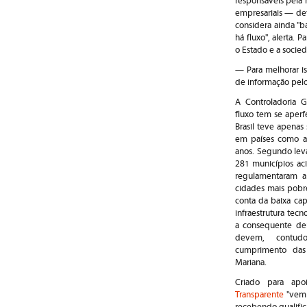
responsáveis pela 
empresariais — dev
considera ainda "b
há fluxo", alerta.
o Estado e a socied
— Para melhorar is
de informação pelo
A Controladoria 
fluxo tem se aper
Brasil teve apenas
em países como a 
anos. Segundo lev
281 municípios ac
regulamentaram a
cidades mais pobre
conta da baixa cap
infraestrutura tecn
a consequente de
devem, contud
cumprimento das 
Mariana.
Criado para apo
Transparente
"vem 