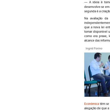
— A ideia é torn
desenvolve-se em d
segunda é a criação
Na avaliação da 
independentemente
que a nova lei en
tornar disponível 
como era praxe, 
alcance das inform
Ingrid Forino
Econômica
têm se 
alegação de que a 