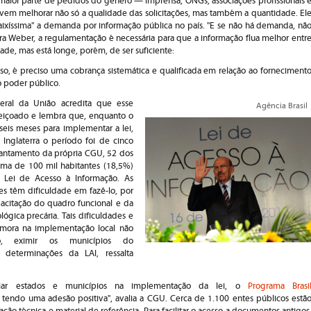
maior parte de pedidos do gênero — imprensa, ONGs, associações profissionais 
em melhorar não só a qualidade das solicitações, mas também a quantidade. El
aixíssima" a demanda por informação pública no país. "E se não há demanda, nã
 Para Weber, a regulamentação é necessária para que a informação flua melhor entr
ade, mas está longe, porém, de ser suficiente:
so, é preciso uma cobrança sistemática e qualificada em relação ao forneciment
 poder público.
Geral da União acredita que esse
Agência Brasil
feiçoado e lembra que, enquanto o
 seis meses para implementar a lei,
Inglaterra o período foi de cinco
antamento da própria CGU, 52 dos
ima de 100 mil habitantes (18,5%)
 Lei de Acesso à Informação. As
s têm dificuldade em fazê-lo, por
acitação do quadro funcional e da
ológica precária. Tais dificuldades e
mora na implementação local não
o, eximir os municípios do
determinações da LAI, ressalta
iar estados e municípios na implementação da lei, o
Programa Brasi
tendo uma adesão positiva", avalia a CGU. Cerca de 1.100 entes públicos estã