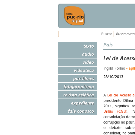
Busca ava
País
texto
áudio
Lei de Acess
vídeo
- apl
Ingrid Forino
videoteca
28/10/2013
puc filmes
fotojornalismo
revista eclética
A
Lei de Acesso à
presidente Dilma
expediente
2011, significa,
fale conosco
União (CGU)
, "
consolidação democ
corrupção no país"
o debate sobre
consolidar, na prát