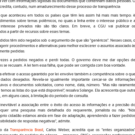
 ver com informações sigilosas ou documentos que contenham dados pessoais. 
credita, contudo, num amadurecimento desse processo de transparência:
que aconteceu em todos os países que têm leis assim há mais mais tempo: 
ndimentos sobre temas polêmicos, no quais a linha entre o interesse público e 
interesse privados não são tão claros. Em breve, a CGU vai publicar o
dos a partir de recursos sobre esses temas.
didos têm sido negados sob o argumento de que são "genéricos". Nesses casos, 
gerir procedimentos e alternativas para melhor esclecerer o assuntos associado à
lmente pedidas:
 vezes a pedidos negados e perdi todas. O governo deve me dar opções d
es se recusam. A lei tem essa falha, que pode ser corrigida com boa vontade.
 efetivar o acesso garantido por lei envolve também a competência sobre o qu
dados desejados. Revela-se igualmente importante cercar-se de informaçõe
quivos e documentos solicitados, como nome, data, número. "Mas não rarament
ão temos as listas do que está disponível”, ressalva Solange. Ela acrescenta que outr
, em alguns casos, à limitação do período de consulta.
inevitável a associação entre o êxito do acesso às informações e a precisão d
quer uma pesquisa mais detalhada do requerente, jornalista ou não. "Nó
próprio cidadão estamos ainda em fase de adaptação, aprendendo a fazer pedido
ibilidade de respostas negativas", admite.
ivo da
Transparência Brasil
, Carlos Weber, acredita que os "entes organizados