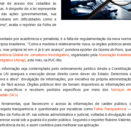
cional de acesso dos cidadãos às
as. A despeito de a lei representar
l das ações governamentais, sua
 esbarra em dificuldades como a
Folha de
ismo", avalia o repórter da
pontado por acadêmicos e jornalistas, é a falta de regulamentação da nova norm
ios brasileiros. “Como a medida é relativamente nova, os órgãos públicos aind
Gazeta do Povo
, mas própria lei em si já é um avanço”, pondera epórter da
, qu
erência Global de Jornalismo Investigativo
, organizado pela
Associação brasileir
tigativo (Abraji)
, este mês, na PUC-Rio.
à informação seja contemplado pelo ordenamento jurídico desde a Constituiçã
a LAI assegura a execução desse direito como dever do Estado. Determina 
siva e ativa": divulgação de informações, por iniciativa da própria administraçã
 de fácil acesso. Órgãos públicos têm de tornam disponíveis as informações e
cas específicos e recebem pedidos específicos por meio dos
Serviços d
adão (SICs)
.
 ferramentas, que favorecem o acesso às informações de caráter público, 
ejada transparência é questionada por iniciativas como
Folha Transparência
Folha de SP
ções da
, nas esferas administrativa e judicial, voltadas à divulgação d
resse social sob a guarda do poder público. Segundo o repórter Rubens Valente
 eficiência da lei, e assim contribui para melhorar sua aplicação: