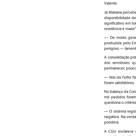
Valente.
Já Mariana perceb
disponibilidade de
significativo em t
resistência é maior"
— De modo geral, 
produzida pelo Es
perigoso — lament
A consolidação prá
dos servidores q
permanecer, pouco ad
Folha
— Nós da
fi
foram satisfatórios
No balanço da Cont
mil pedidos foram
questiona o critéri
— O sistema regis
negativa. Na verd
pondera.
A CGU esclarece qu