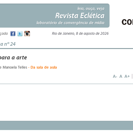
leia, ouça, veja
Revista Eclética
laboratório de convergência de mídia
nçada
Rio de Janeiro, 8 de agosto de 2026
ca nº 24
ara a arte
- Da sala de aula
 e Manoela Telles
A-
A
A+