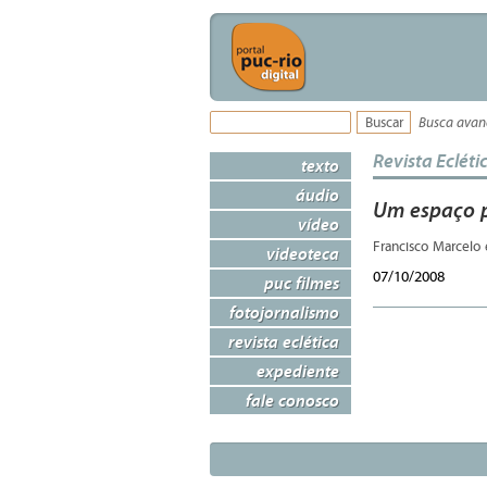
Busca ava
Revista Ecléti
texto
áudio
Um espaço p
vídeo
Francisco Marcelo
videoteca
07/10/2008
puc filmes
fotojornalismo
revista eclética
expediente
fale conosco