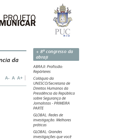
+ 8º congresso da
abraji
ncia da
ABRAJI: Profissão:
Repórteres
A-
A
A+
Colóquio da
UNESCO/Secretaria de
Direitos Humanos da
Presidência da República
sobre Segurança de
Jornalistas - PRIMEIRA
PARTE
GLOBAL: Redes de
investigação: Melhores
práticas
GLOBAL: Grandes
investigações que você