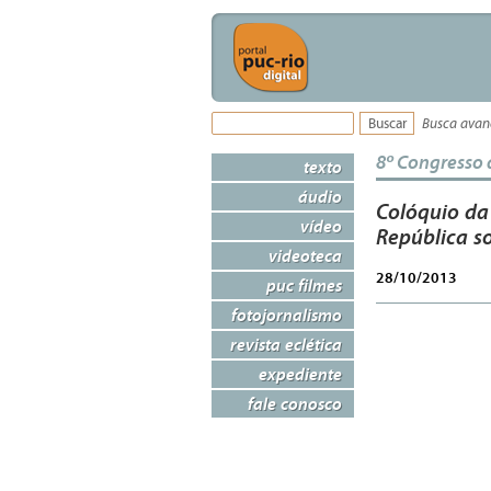
Busca ava
8º Congresso 
texto
áudio
Colóquio da
vídeo
República s
videoteca
28/10/2013
puc filmes
fotojornalismo
revista eclética
expediente
fale conosco