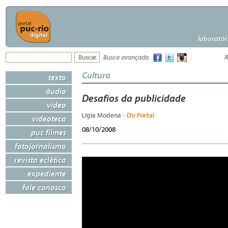
laboratór
Busca avançada
R
Cultura
texto
áudio
Desafios da publicidade
vídeo
- Do Portal
Lígia Modena
videoteca
08/10/2008
puc filmes
fotojornalismo
revista eclética
expediente
fale conosco