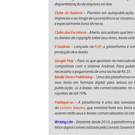
disponibilização de arquivos on-line.
Clube de Autores
– Pioneira em autopublicação no
impressos e ao longo de sua existência se mostrou 
e especialmente livros técnicos.
Clube dos Escritores
- Aberto aos autores que tem
os direitos de copyright sobre seus livros, basta soli
E-Galáxia
– Lançada na
FLIP
, a platarforma é u
produção de e-books.
Google Play
– Para os que apostam no mercado de ce
compatíveis com o sistema Android. Para publi
necessário o pagamento de uma tacha de R$ 25.
Kindle Direct Publishing
– Uma das plataformas mai
seus livros em formato digital para leitura no
publicação, os e-books são comercializados no s
royalties de até 70%.
Publique-se
– A plataforma é uma das novidades
da
Livraria Saraiva
, que investirá forte nos livros
autores terão seus e-books comercializados no site d
Writing Life
– Existente desde 2010, a plataforma p
leitor digital comercializado pela Livraria Saraiva 