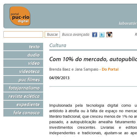
laboratór
Busca avançada
R
Cultura
texto
áudio
Com 10% do mercado, autopublic
vídeo
- Do Portal
Brenda Baez e Jana Sampaio
videoteca
04/09/2013
puc filmes
fotojornalismo
revista eclética
expediente
Impulsionada pela tecnologia digital como 
antídoto à atrofia ou à falta de espaço no merca
fale conosco
literário tradicional, que cresceu menos de 1% no a
passado, a autopublicação amealha faturamento
investimentos crescentes. Livrarias e editora
independentes e tradicionais, ajustam-se ao ape