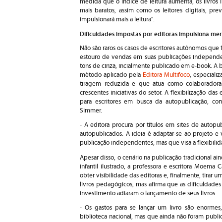
medida que o índice de leitura aumenta, os livros
mais baratos, assim como os leitores digitais, p
impulsionará mais a leitura".
Dificuldades impostas por editoras impulsiona m
Não são raros os casos de escritores autônomos que 
estouro de vendas em suas publicações independen
tons de cinza, incialmente publicado em e-book. A 
método aplicado pela
Editora Multifoco
, especiali
tiragem reduzida e que atua como colaboradora 
crescentes iniciativas do setor. A flexibilização d
para escritores em busca da autopublicação, c
Simmer.
- A editora procura por títulos em sites de autopub
autopublicados. A ideia é adaptar-se ao projeto e
publicação independentes, mas que visa a flexibilid
Apesar disso, o cenário na publicação tradicional a
infantil ilustrado, a professora e escritora Moema
obter visibilidade das editoras e, finalmente, tirar
livros pedagógicos, mas afirma que as dificuldades 
investimento adiaram o lançamento de seus livros.
- Os gastos para se lançar um livro são enormes,
biblioteca nacional, mas que ainda não foram public