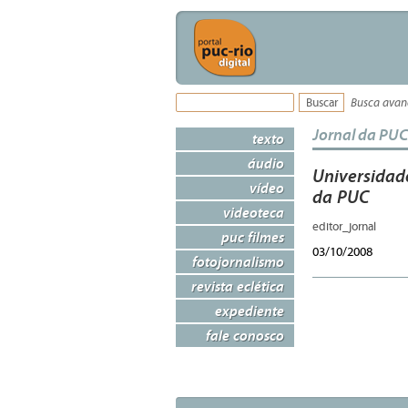
Busca ava
Jornal da PUC
texto
áudio
Universidad
vídeo
da PUC
videoteca
editor_jornal
puc filmes
03/10/2008
fotojornalismo
revista eclética
expediente
fale conosco