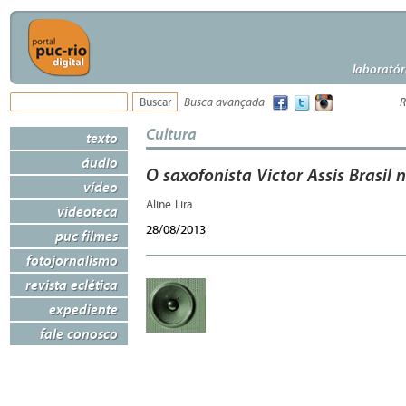
laboratór
Busca avançada
R
Cultura
texto
áudio
O saxofonista Victor Assis Brasil 
vídeo
Aline Lira
videoteca
28/08/2013
puc filmes
fotojornalismo
revista eclética
expediente
fale conosco