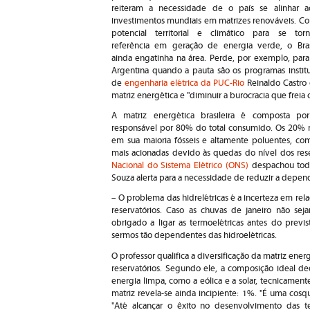
reiteram a necessidade de o país se alinhar a
investimentos mundiais em matrizes renováveis. C
potencial territorial e climático para se torn
referência em geração de energia verde, o Bras
ainda engatinha na área. Perde, por exemplo, para
Argentina quando a pauta são os programas institu
de
engenharia elétrica da PUC-Rio
Reinaldo Castro 
matriz energética e "diminuir a burocracia que freia
A matriz energética brasileira é composta po
responsável por 80% do total consumido. Os 20% r
em sua maioria fósseis e altamente poluentes, co
mais acionadas devido às quedas do nível dos reser
Nacional do Sistema Elétrico (ONS)
despachou todas
Souza alerta para a necessidade de reduzir a depend
– O problema das hidrelétricas é a incerteza em rel
reservatórios. Caso as chuvas de janeiro não s
obrigado a ligar as termoelétricas antes do previ
sermos tão dependentes das hidroelétricas.
O professor qualifica a diversificação da matriz ene
reservatórios. Segundo ele, a composição ideal de
energia limpa, como a eólica e a solar, tecnicament
matriz revela-se ainda incipiente: 1%. "É uma cosq
"Até alcançar o êxito no desenvolvimento das tec