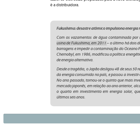
é a distribuidora.
Fukushima: desastre atômico impulsiona energia 
Com os vazamentos de água contaminada por 
usina de Fukushima, em 2011
– o último há dois 
barragens e impedir a contaminação do Oceano Pa
Chernobyl, em 1986, modificou a política energéti
de energia alternativa.
Desde a tragédia, o Japão desligou 48 de seus 50 
da energia consumida no país, e passou a investir
No ano passado, tornou-se o quinto que mais inve
mercado japonês, em relação ao ano anterior, alc
o quarto em investimento em energia solar, que
últimos seis anos.