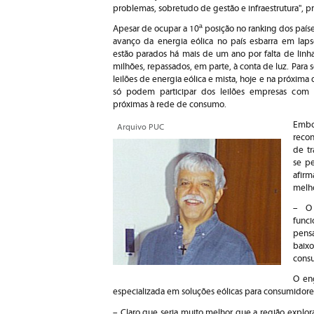
problemas, sobretudo de gestão e infraestrutura", pro
Apesar de ocupar a 10ª posição no ranking dos país
avanço da energia eólica no país esbarra em laps
estão parados há mais de um ano por falta de linh
milhões, repassados, em parte, à conta de luz. Para s
leilões de energia eólica e mista, hoje e na próxima 
só podem participar dos leilões empresas com e
próximas à rede de consumo.
Embo
Arquivo PUC
recon
de tr
se pe
afir
melho
– O 
func
pens
baix
cons
O eng
especializada em soluções eólicas para consumidor
– Claro que seria muito melhor que a região explo