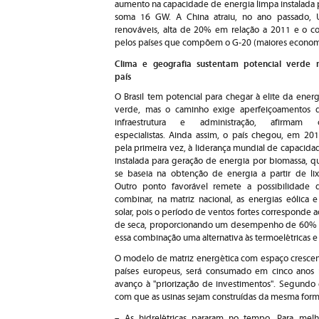
aumento na capacidade de energia limpa instalada p
soma 16 GW. A China atraiu, no ano passado, 
renováveis, alta de 20% em relação a 2011 e o co
pelos países que compõem o G-20 (maiores econom
Clima e geografia sustentam potencial verde 
país
O Brasil tem potencial para chegar à elite da energ
verde, mas o caminho exige aperfeiçoamentos 
infraestrutura e administração, afirmam 
especialistas. Ainda assim, o país chegou, em 201
pela primeira vez, à liderança mundial de capacida
instalada para geração de energia por biomassa, q
se baseia na obtenção de energia a partir de lix
Outro ponto favorável remete a possibilidade 
combinar, na matriz nacional, as energias eólica e
solar, pois o período de ventos fortes corresponde a
de seca, proporcionando um desempenho de 60% a
essa combinação uma alternativa às termoelétricas e 
O modelo de matriz energética com espaço crescent
países europeus, será consumado em cinco anos no
avanço à "priorização de investimentos". Segundo e
com que as usinas sejam construídas da mesma form
– As hidrelétricas pararam no tempo. Para melho