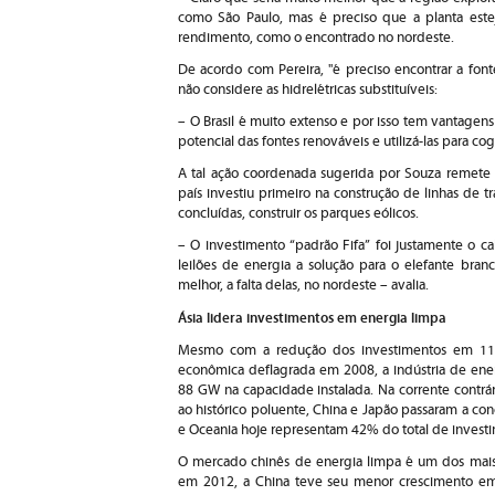
como São Paulo, mas é preciso que a planta es
rendimento, como o encontrado no nordeste.
De acordo com Pereira, "é preciso encontrar a font
não considere as hidrelétricas substituíveis:
– O Brasil é muito extenso e por isso tem vantagen
potencial das fontes renováveis e utilizá-las para co
A tal ação coordenada sugerida por Souza remete
país investiu primeiro na construção de linhas de 
concluídas, construir os parques eólicos.
– O investimento “padrão Fifa” foi justamente o ca
leilões de energia a solução para o elefante bran
melhor, a falta delas, no nordeste – avalia.
Ásia lidera investimentos em energia limpa
Mesmo com a redução dos investimentos em 11%,
econômica deflagrada em 2008, a indústria de en
88 GW na capacidade instalada. Na corrente contrá
ao histórico poluente, China e Japão passaram a con
e Oceania hoje representam 42% do total de inves
O mercado chinês de energia limpa é um dos mais 
em 2012, a China teve seu menor crescimento em 