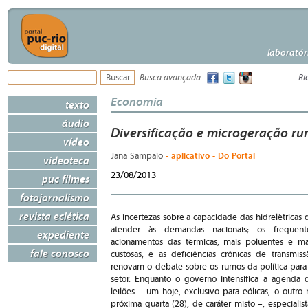
laboratór
Busca avançada
Ri
Economia
texto
áudio
Diversificação e microgeração ru
vídeo
- aplicativo - Do Portal
Jana Sampaio
videoteca
23/08/2013
puc filmes
fotojornalismo
revista eclética
As incertezas sobre a capacidade das hidrelétricas 
atender às demandas nacionais; os frequent
expediente
acionamentos das térmicas, mais poluentes e ma
fale conosco
custosas, e as deficiências crônicas de transmiss
renovam o debate sobre os rumos da política para
setor. Enquanto o governo intensifica a agenda 
leilões – um hoje, exclusivo para eólicas, o outro 
próxima quarta (28), de caráter misto –, especialist