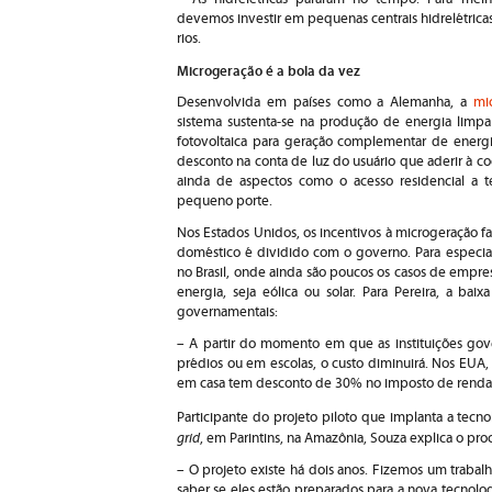
devemos investir em pequenas centrais hidrelétrica
rios.
Microgeração é a bola da vez
Desenvolvida em países como a Alemanha, a
mi
sistema sustenta-se na produção de energia limpa 
fotovoltaica para geração complementar de energi
desconto na conta de luz do usuário que aderir à c
ainda de aspectos como o acesso residencial a t
pequeno porte.
Nos Estados Unidos, os incentivos à microgeração fa
doméstico é dividido com o governo. Para especial
no Brasil, onde ainda são poucos os casos de empr
energia, seja eólica ou solar. Para Pereira, a baix
governamentais:
– A partir do momento em que as instituições gov
prédios ou em escolas, o custo diminuirá. Nos EUA, 
em casa tem desconto de 30% no imposto de renda 
Participante do projeto piloto que implanta a tec
grid
, em Parintins, na Amazônia, Souza explica o pro
– O projeto existe há dois anos. Fizemos um trabal
saber se eles estão preparados para a nova tecnolo