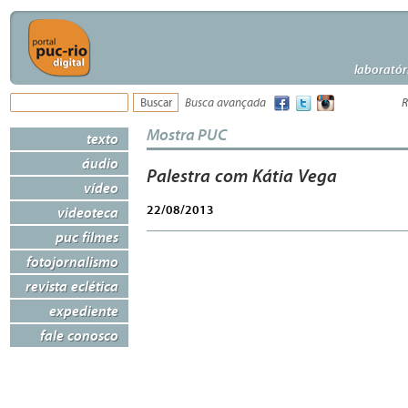
laboratór
Busca avançada
R
Mostra PUC
texto
áudio
Palestra com Kátia Vega
vídeo
22/08/2013
videoteca
puc filmes
fotojornalismo
revista eclética
expediente
fale conosco