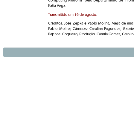
Computing Platform" pelo Departamento de Inform
Katia Vega.
Transmitido em 16 de agosto.
Créditos: José Zepka e Pablo Molina; Mesa de áud
Pablo Molina; Câmeras: Carolina Fagundes, Gabriel
Raphael Coqueiro; Produção: Camila Gomes, Caroline B