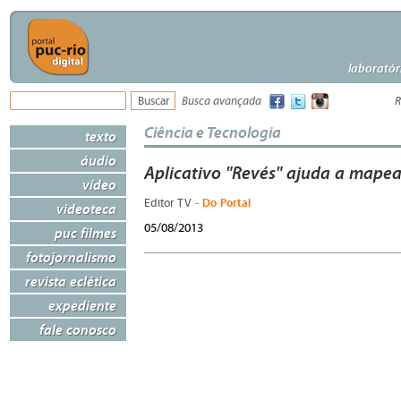
laboratór
Busca avançada
R
Ciência e Tecnologia
texto
áudio
Aplicativo "Revés" ajuda a mapea
vídeo
- Do Portal
Editor TV
videoteca
05/08/2013
puc filmes
fotojornalismo
revista eclética
expediente
fale conosco