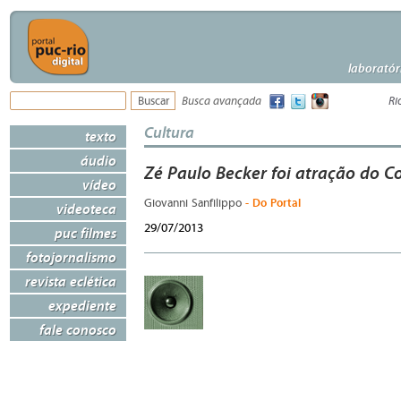
laboratór
Busca avançada
Ri
Cultura
texto
áudio
Zé Paulo Becker foi atração do C
vídeo
- Do Portal
Giovanni Sanfilippo
videoteca
29/07/2013
puc filmes
fotojornalismo
revista eclética
expediente
fale conosco