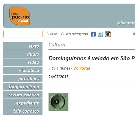
laboratór
Busca avançada
R
Cultura
texto
áudio
Dominguinhos é velado em São P
vídeo
- Do Portal
Flávia Nunes
videoteca
24/07/2013
puc filmes
fotojornalismo
revista eclética
expediente
fale conosco