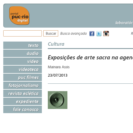
laboratór
Busca avançada
R
Cultura
texto
áudio
Exposições de arte sacra na agen
vídeo
Mainara Assis
videoteca
23/07/2013
puc filmes
fotojornalismo
revista eclética
expediente
fale conosco