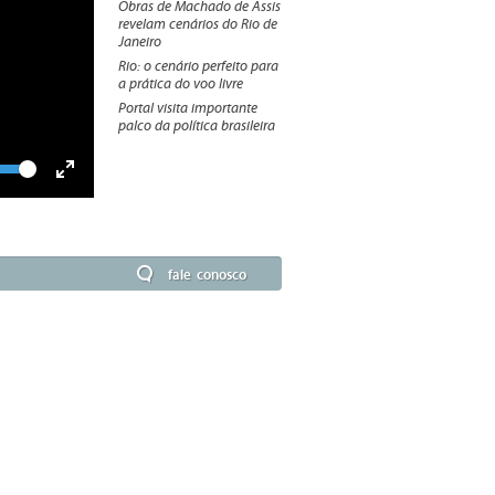
Obras de Machado de Assis
revelam cenários do Rio de
Janeiro
Rio: o cenário perfeito para
a prática do voo livre
Portal visita importante
palco da política brasileira
lume
Toggle
Fullscreen
fale conosco