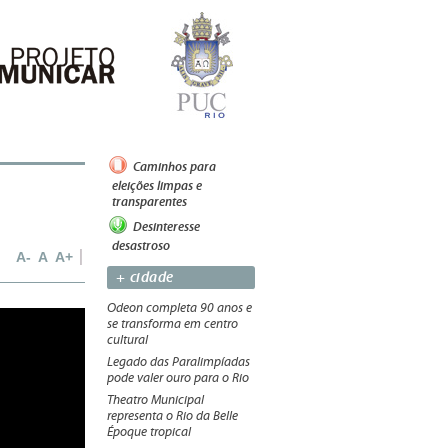
Caminhos para
eleições limpas e
transparentes
Desinteresse
desastroso
A-
A
A+
+ cidade
Odeon completa 90 anos e
se transforma em centro
cultural
Legado das Paralimpíadas
pode valer ouro para o Rio
Theatro Municipal
representa o Rio da Belle
Époque tropical