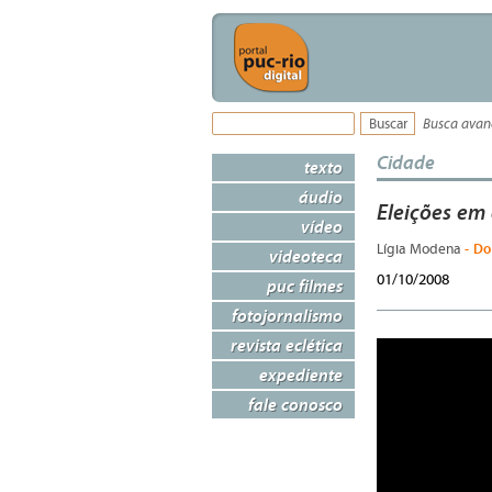
Busca ava
Cidade
texto
áudio
Eleições em
vídeo
- Do
Lígia Modena
videoteca
01/10/2008
puc filmes
fotojornalismo
revista eclética
expediente
fale conosco