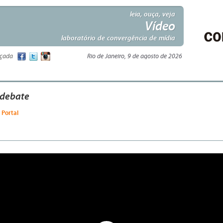
leia, ouça, veja
Vídeo
laboratório de convergência de mídia
nçada
Rio de Janeiro, 9 de agosto de 2026
 debate
 Portal