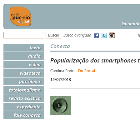
laboratór
Busca avançada
R
Conecta
texto
áudio
Popularização dos smartphones t
vídeo
- Do Portal
Carolina Porto
videoteca
15/07/2013
puc filmes
fotojornalismo
revista eclética
expediente
fale conosco