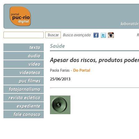
laboratór
Busca avançada
R
Saúde
texto
áudio
Apesar dos riscos, produtos pode
vídeo
- Do Portal
Paola Farias
videoteca
25/06/2013
puc filmes
fotojornalismo
revista eclética
expediente
fale conosco