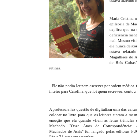
estava dizendo i
Maria Cristina 
epilepsia de Mac
explica que na
deficiência ment
mal. Mesmo víti
ele nunca deixou
estava relata
Magalhães de A
de Brás Cubas"
retinas.
- Ele não podia ler nem escrever por ordem médica. 
inteiro para Carolina, que foi quem escreveu, contou 
A professora fez questão de digitalizar uma das cartas
colocar no livro para que os leitores sintam a mes
emoção que ela quando virem as letras trêmulas 
Machado. "Onze Anos de Correspondência: 
Machados de Assis" foi lançado pelas editoras PU
Rio e 7 Letras em setembro.