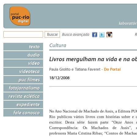
laboratór
Busca avançada
R
Cultura
texto
áudio
Livros mergulham na vida e na ob
vídeo
- Do Portal
Paula Giolito e Tatiana Faveret
videoteca
18/12/2008
puc filmes
fotojornalismo
revista eclética
expediente
No Ano Nacional de Machado de Assis, a Editora PU
fale conosco
Rio publicou vários livros com histórias sobre e 
escritor. Desta série fazem parte “Onze Anos 
Correspondência: Os Machados de Assis”, 
professora Maria Cristina Ribas; “Contos de Macha