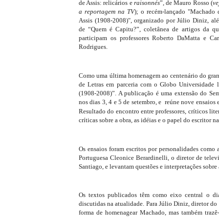
de Assis: relicários e
raisonnés
”, de Mauro Rosso (
ve
a reportagem na TV
); o recém-lançado "Machado 
Assis (1908-2008)", organizado por Júlio Diniz, al
de “Quem é Capitu?”, coletânea de artigos da qu
participam os professores Roberto DaMatta e Car
Rodrigues.
Como uma última homenagem ao centenário do grande 
de Letras em parceria com o Globo Universidade 
(1908-2008)”. A publicação é uma extensão do Sem
nos dias 3, 4 e 5 de setembro, e
reúne nove ensaios e
Resultado do encontro entre professores, críticos lite
críticas sobre a obra, as idéias e o papel do escritor na
Os ensaios foram escritos por personalidades como 
Portuguesa Cleonice
Berardinelli, o diretor de tele
Santiago, e levantam questões e interpretações sobre 
Os textos publicados têm como eixo central o di
discutidas na atualidade. Para Júlio Diniz, diretor d
forma de homenagear Machado, mas também trazê-l