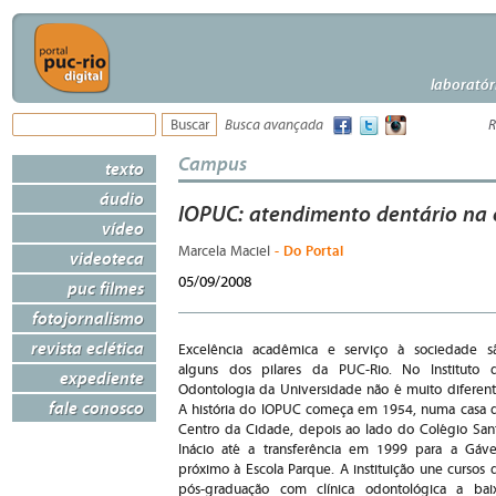
laboratór
Busca avançada
R
Campus
texto
áudio
IOPUC: atendimento dentário na
vídeo
- Do Portal
Marcela Maciel
videoteca
05/09/2008
puc filmes
fotojornalismo
revista eclética
Excelência acadêmica e serviço à sociedade s
alguns dos pilares da PUC-Rio. No Instituto 
expediente
Odontologia da Universidade não é muito diferent
fale conosco
A história do IOPUC começa em 1954, numa casa 
Centro da Cidade, depois ao lado do Colégio San
Inácio até a transferência em 1999 para a Gáve
próximo à Escola Parque. A instituição une cursos 
pós-graduação com clínica odontológica a bai