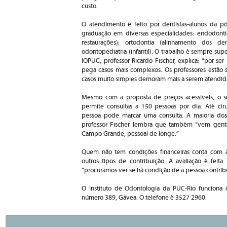
custo.
O atendimento é feito por dentistas-alunos da pó
graduação em diversas especialidades: endodontia 
restaurações); ortodontia (alinhamento dos den
odontopediatria (infantil). O trabalho é sempre supe
IOPUC, professor Ricardo Fischer, explica: “por se
pega casos mais complexos. Os professores estão 
casos muito simples demoram mais a serem atendid
Mesmo com a proposta de preços acessíveis, o ser
permite consultas a 150 pessoas por dia. Até cir
pessoa pode marcar uma consulta. A maioria dos
professor Fischer lembra que também “vem gente
Campo Grande, pessoal de longe.”
Quem não tem condições financeiras conta com a
outros tipos de contribuição. A avaliação é feita 
“procuramos ver se há condição de a pessoa contrib
O Instituto de Odontologia da PUC-Rio funciona
número 389, Gávea. O telefone é 3527 2960.