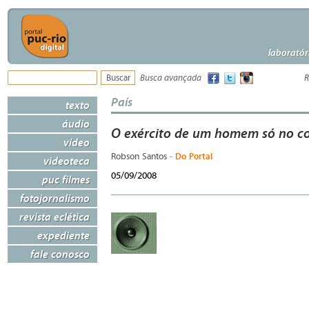
laboratór
Busca avançada
R
País
texto
áudio
O exército de um homem só no c
vídeo
- Do Portal
Robson Santos
videoteca
05/09/2008
puc filmes
fotojornalismo
revista eclética
expediente
fale conosco