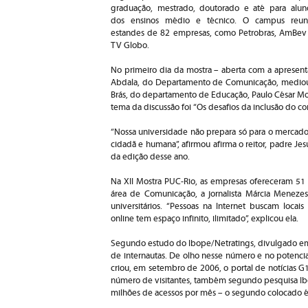
graduação, mestrado, doutorado e até para alun
dos ensinos médio e técnico. O campus reun
estandes de 82 empresas, como Petrobras, AmBev
TV Globo.
No primeiro dia da mostra – aberta com a apresenta
Abdala, do Departamento de Comunicação, mediou 
Brás, do departamento de Educação, Paulo César Mott
tema da discussão foi “Os desafios da inclusão do 
“Nossa universidade não prepara só para o mercado
cidadã e humana”, afirmou afirma o reitor, padre Je
da edição desse ano.
Na XII Mostra PUC-Rio, as empresas ofereceram 51
área de Comunicação, a jornalista Márcia Menezes
universitários. “Pessoas na Internet buscam locai
online tem espaço infinito, ilimitado”, explicou ela.
Segundo estudo do Ibope/Netratings, divulgado em 
de internautas. De olho nesse número e no potencia
criou, em setembro de 2006, o portal de notícias G1,
número de visitantes, também segundo pesquisa Ibo
milhões de acessos por mês – o segundo colocado é 