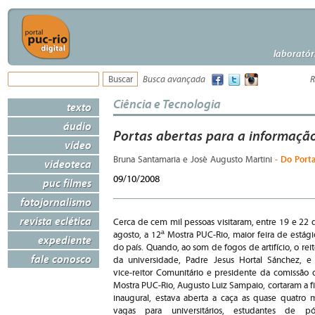
laboratór
Busca avançada
R
Ciência e Tecnologia
texto
áudio
Portas abertas para a informaçã
vídeo
- Do Porta
Bruna Santamaria e José Augusto Martini
videoteca
09/10/2008
puc filmes
fotojornalismo
revista eclética
Cerca de cem mil pessoas visitaram, entre 19 e 22 
agosto, a 12ª Mostra PUC-Rio, maior feira de estági
expediente
do país. Quando, ao som de fogos de artifício, o reit
fale conosco
da universidade, Padre Jesus Hortal Sánchez, e
vice-reitor Comunitário e presidente da comissão 
Mostra PUC-Rio, Augusto Luiz Sampaio, cortaram a fi
inaugural, estava aberta a caça as quase quatro m
vagas para universitários, estudantes de pó