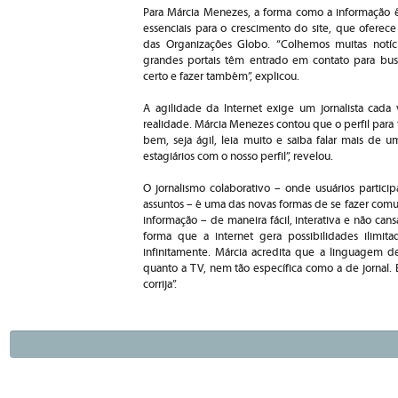
Para Márcia Menezes, a forma como a informação é
essenciais para o crescimento do site, que oferec
das Organizações Globo. “Colhemos muitas notíc
grandes portais têm entrado em contato para bu
certo e fazer também”, explicou.
A agilidade da Internet exige um jornalista cad
realidade. Márcia Menezes contou que o perfil para 
bem, seja ágil, leia muito e saiba falar mais de um
estagiários com o nosso perfil”, revelou.
O jornalismo colaborativo – onde usuários partic
assuntos – é uma das novas formas de se fazer com
informação – de maneira fácil, interativa e não ca
forma que a internet gera possibilidades ilimit
infinitamente. Márcia acredita que a linguagem de
quanto a TV, nem tão específica como a de jornal. E
corrija”.