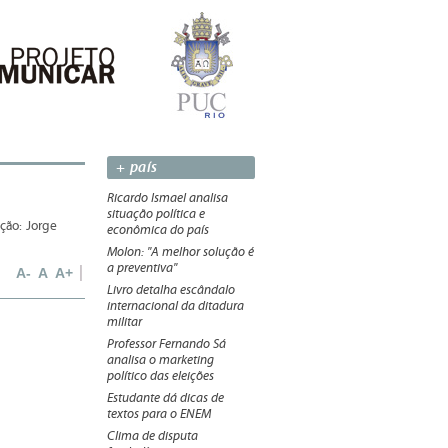
+ país
Ricardo Ismael analisa
situação política e
ção: Jorge
econômica do país
Molon: "A melhor solução é
a preventiva"
A-
A
A+
Livro detalha escândalo
internacional da ditadura
militar
Professor Fernando Sá
analisa o marketing
político das eleições
Estudante dá dicas de
textos para o ENEM
Clima de disputa