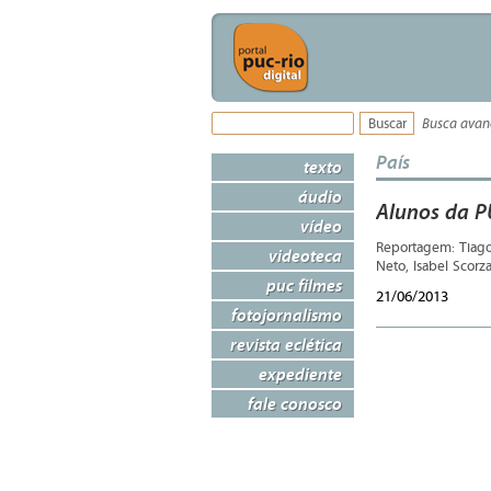
Busca ava
País
texto
áudio
Alunos da P
vídeo
Reportagem: Tiago
videoteca
Neto, Isabel Scorza
puc filmes
21/06/2013
fotojornalismo
revista eclética
expediente
fale conosco