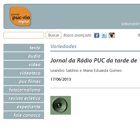
laboratór
Busca avançada
R
Variedades
texto
áudio
Jornal da Rádio PUC da tarde de 
vídeo
Leandro Saldino e Maria Eduarda Gomes
videoteca
17/06/2013
puc filmes
fotojornalismo
revista eclética
expediente
fale conosco