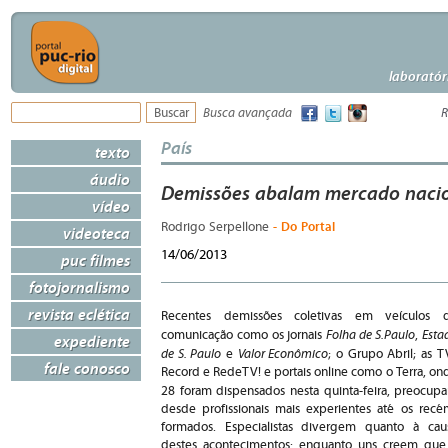
laboratór
Busca avançada
R
País
texto
áudio
Demissões abalam mercado naci
vídeo
- Do Portal
Rodrigo Serpellone
videoteca
14/06/2013
puc filmes
fotojornalismo
revista eclética
Recentes demissões coletivas em veículos 
Folha de S.Paulo
Esta
comunicação como os jornais
,
expediente
de S. Paulo
Valor Econômico
e
; o Grupo Abril; as T
fale conosco
Record e RedeTV! e portais online como o Terra, on
28 foram dispensados nesta quinta-feira,
preocup
desde profissionais mais experientes até os recé
formados. Especialistas divergem quanto à cau
destes acontecimentos: enquanto uns creem que