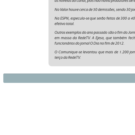
as novelas do canal, pois não havia produtores de 
No Valor houve cerca de 50 demissões, sendo 30 jor
Na ESPN, especula-se que serão feitas de 300 a 4
efetivo total.
Outros exemplos do ano passado são o fim do Jorna
em massa da RedeTV. A Ejesa, que também fecho
funcionários do jornal O Dia no fim de 2012.
O Comunique-se levantou que mais de 1.200 jor
terço da RedeTV.