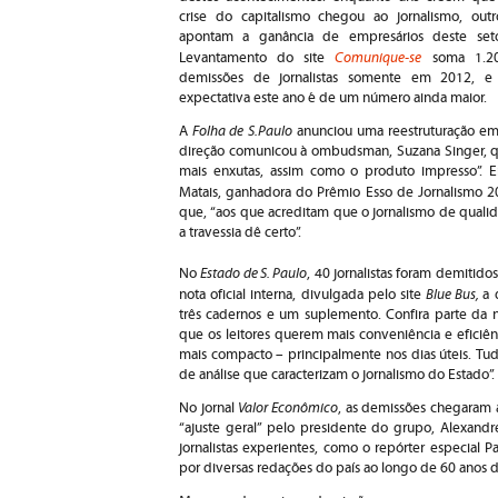
crise do capitalismo chegou ao jornalismo, outr
apontam a ganância de empresários deste seto
Comunique-se
Levantamento do site
soma 1.2
demissões de jornalistas somente em 2012, e
expectativa este ano é de um número ainda maior.
Folha de S.Paulo
A
anunciou uma reestruturação em 
direção comunicou à ombudsman, Suzana Singer, qu
mais enxutas, assim como o produto impresso”. 
Matais, ganhadora do Prêmio Esso de Jornalismo 2
que, “aos que acreditam que o jornalismo de qualid
a travessia dê certo”.
Estado de S. Paulo
No
, 40 jornalistas foram demitido
Blue Bus
,
nota oficial interna, divulgada pelo site
a 
três cadernos e um suplemento. Confira parte da n
que os leitores querem mais conveniência e eficiênc
mais compacto – principalmente nos dias úteis. T
de análise que caracterizam o jornalismo do Estado”.
Valor Econômico
No jornal
, as demissões chegaram a
“ajuste geral” pelo presidente do grupo, Alexandr
jornalistas experientes, como o repórter especial
por diversas redações do país ao longo de 60 anos de 