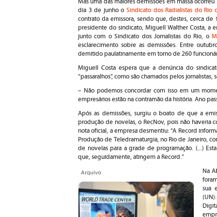
Mas uma das maiores demissões em massa ocorreu na
dia 3 de junho o
Sindicato dos Radialistas do Rio 
contrato da emissora, sendo que, destes, cerca de 1
presidente do sindicato, Miguell Walther Costa, a
junto com o Sindicato dos Jornalistas do Rio, o
M
esclarecimento sobre as demissões. Entre outub
demitido paulatinamente em torno de 260 funcionár
Miguell Costa espera que a denúncia do sindicat
“passaralhos”, como são chamados pelos jornalistas, 
– Não podemos concordar com isso em um moment
empresários estão na contramão da história. Ano pa
Após as demissões, surgiu o boato de que a emiss
produção de novelas, o RecNov, pois não haveria co
nota oficial, a empresa desmentiu: “A Record inf
Produção de Teledramaturgia, no Rio de Janeiro, c
de novelas para a grade de programação. (...) Est
que, seguidamente, atingem a Record.”
Na Ab
Arquivo
fora
sua e
(UN)
Digit
empr