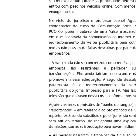
seu reflexo na publicidade”. A publicidade perdeu
entrou com peso nos veículos online. Com menos a
enxugar gastos.
Na visão do jornalista e professor Leonel Aguia
coordenador do curso de Comunicação Social 
PUC-Rio, porém, trata-se de uma “crise mascarada
em que a entrada da comunicação na internet e
redirecionamento da verba publicitária para outr
mídias não passam de falsas desculpas por parte d
empresários:
–
A web ainda não se concretizou como rentável, e 
empresas são resistentes a perceber su
transformações. Elas ainda tateiam no escuro e n
promoveram essa adequação.
A segunda descul
paternalista é o redirecionamento da ver
publicitária do jornal impresso para a TV. Mas i
televisão que entraram nessa crise, conforme mostr
Aguiar chama as demissões de “banho de sangue”, e
“reportariado” – em referência ao proletariado de K
repórter está sendo substituída pelo “jornalista se
sem sair da redação. Aguiar aponta uma exploraç
demissões, somadas à produção para novas mídias:
– As pessoas passaram a trabalhar de 12 a 14 ho