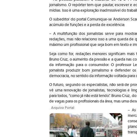
jornalismo. O repórter tem que pautar, escrever e e
mídias. Isso é uma exploração inadmissível do trabalh
O subeditor do portal Comunique-se Anderson Scardo
acúmulo de funções e a perda de excelência:
– A multifunção dos jornalistas serve para most
redações, mas não relaciono isso a uma queda de 
máximo um profissional que seja bom em texto e i
Seja como for, redações menores significam mais
Bruno Cruz, o aumento da pressão e a queda nas c
da informação para o consumidor. O professor Leo
jornalista produzir bom jornalismo e defender os 
democracia, no sentido da informação voltada para o
O futuro, segundo os especialistas, não será de pros
vê uma renovação de jornalistas, tecnologias e li
para todos, “como já não está tendo”. Bruno Cruz, do 
de vagas para os profissionais da área, mas uma desva
Arquivo Portal
– As
merc
cons
plan
trans