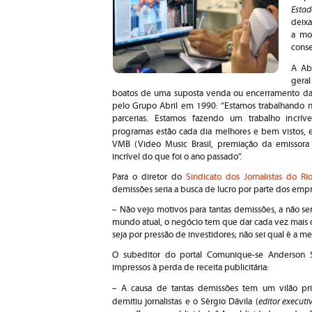
Estad
deixa
a mor
conse
A Abr
geral
boatos de uma suposta venda ou encerramento da e
pelo Grupo Abril em 1990: “Estamos trabalhando 
parcerias. Estamos fazendo um trabalho incrív
programas estão cada dia melhores e bem vistos
VMB (Video Music Brasil, premiação da emissora p
incrível do que foi o ano passado”.
Para o diretor do
Sindicato dos Jornalistas do Ri
demissões seria a busca de lucro por parte dos empr
– Não vejo motivos para tantas demissões, a não s
mundo atual, o negócio tem que dar cada vez mais 
seja por pressão de investidores; não sei qual é a me
O subeditor do portal Comunique-se Anderson Sc
impressos à perda de receita publicitária:
– A causa de tantas demissões tem um vilão pri
editor executi
demitiu jornalistas e o Sérgio Dávila (