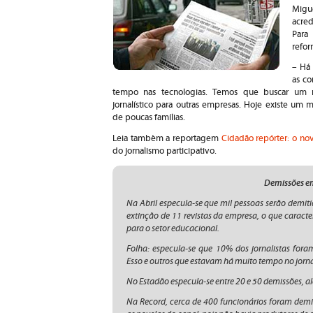
Migu
acred
Para
refor
– Há
as co
tempo nas tecnologias. Temos que buscar um 
jornalístico para outras empresas. Hoje existe um 
de poucas famílias.
Leia também a reportagem
Cidadão repórter: o no
do jornalismo participativo.
Demissões e
Na Abril especula-se que mil pessoas serão demiti
extinção de 11 revistas da empresa, o que caract
para o setor educacional.
Folha: especula-se que 10% dos jornalistas fora
Esso e outros que estavam há muito tempo no jorna
No Estadão especula-se entre 20 e 50 demissões, a
Na Record, cerca de 400 funcionários foram demiti