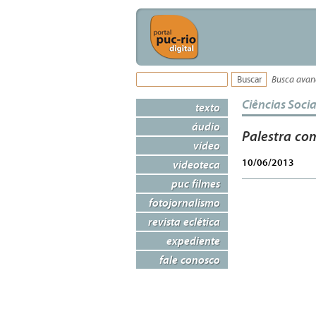
Busca ava
Ciências Socia
texto
áudio
Palestra co
vídeo
10/06/2013
videoteca
puc filmes
fotojornalismo
revista eclética
expediente
fale conosco