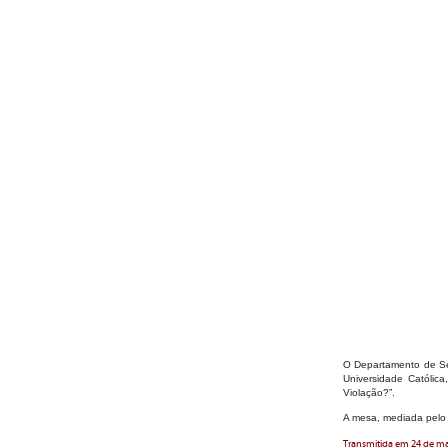
O Departamento de Ser
Universidade Católic
Violação?”.
A mesa, mediada pelo 
Transmitida em 24 de ma