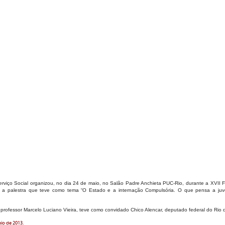
viço Social organizou, no dia 24 de maio, no Salão Padre Anchieta PUC-Rio, durante a XVII F
a, a palestra que teve como tema “O Estado e a internação Compulsória. O que pensa a juve
professor Marcelo Luciano Vieira, teve como convidado Chico Alencar, deputado federal do Rio d
io de 2013.