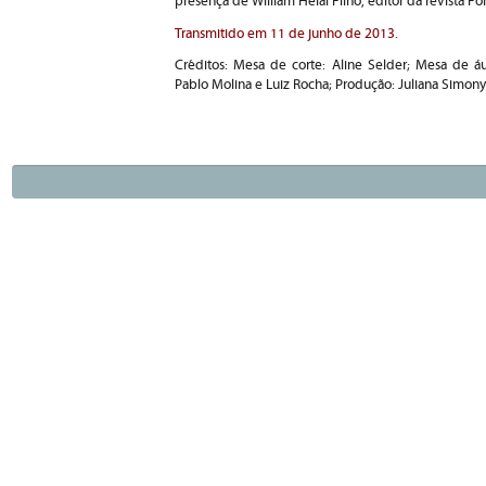
presença de William Helal Filho, editor da revista 
Transmitido em 11 de junho de 2013.
Créditos: Mesa de corte: Aline Selder; Mesa de áu
Pablo Molina e Luiz Rocha; Produção: Juliana Simony