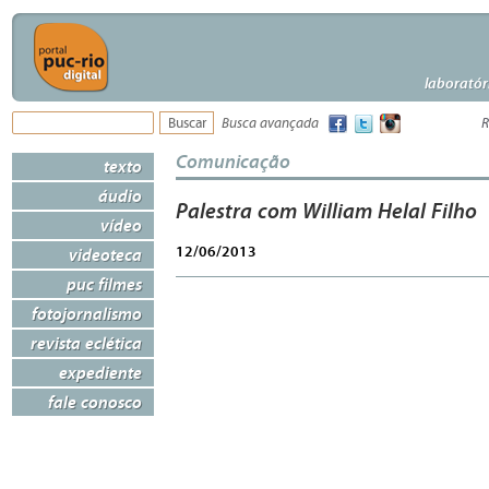
laboratór
Busca avançada
R
Comunicação
texto
áudio
Palestra com William Helal Filho
vídeo
12/06/2013
videoteca
puc filmes
fotojornalismo
revista eclética
expediente
fale conosco