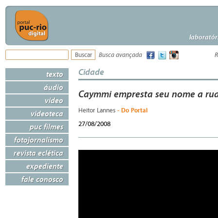
laboratór
Busca avançada
R
Cidade
texto
áudio
Caymmi empresta seu nome a rua
vídeo
- Do Portal
Heitor Lannes
videoteca
27/08/2008
puc filmes
fotojornalismo
revista eclética
expediente
fale conosco