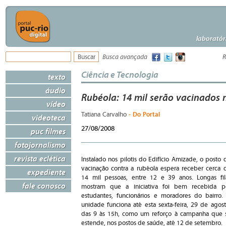
laboratór
Busca avançada
R
Ciência e Tecnologia
texto
áudio
Rubéola: 14 mil serão vacinados
vídeo
- Do Portal
Tatiana Carvalho
videoteca
27/08/2008
puc filmes
fotojornalismo
revista eclética
Instalado nos pilotis do Edifício Amizade, o posto 
vacinação contra a rubéola espera receber cerca 
expediente
14 mil pessoas, entre 12 e 39 anos. Longas fil
fale conosco
mostram que a iniciativa foi bem recebida p
estudantes, funcionários e moradores do bairro.
unidade funciona até esta sexta-feira, 29 de agost
das 9 às 15h, como um reforço à campanha que 
estende, nos postos de saúde, até 12 de setembro.