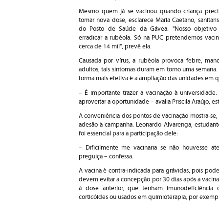
Mesmo quem já se vacinou quando criança preci
tomar nova dose, esclarece Maria Caetano, sanitaris
do Posto de Saúde da Gávea. "Nosso objetivo
erradicar a rubéola. Só na PUC pretendemos vacin
cerca de 14 mil", prevê ela.
Causada por vírus, a rubéola provoca febre, manc
adultos, tais sintomas duram em torno uma semana.
forma mais efetiva é a ampliação das unidades em qu
– É importante trazer a vacinação à universidad
aproveitar a oportunidade – avalia Priscila Araújo, e
A conveniência dos pontos de vacinação mostra-se, 
adesão à campanha. Leonardo Alvarenga, estudant
foi essencial para a participação dele:
– Dificilmente me vacinaria se não houvesse ate
preguiça – confessa.
A vacina é contra-indicada para grávidas, pois pod
devem evitar a concepção por 30 dias após a vacina
à dose anterior, que tenham imunodeficiência 
corticóides ou usados em quimioterapia, por exem