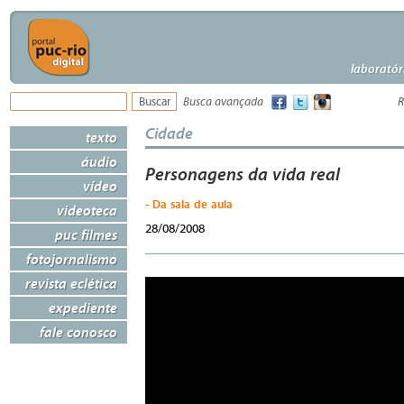
laboratór
Busca avançada
R
Cidade
texto
áudio
Personagens da vida real
vídeo
- Da sala de aula
videoteca
28/08/2008
puc filmes
fotojornalismo
revista eclética
expediente
fale conosco